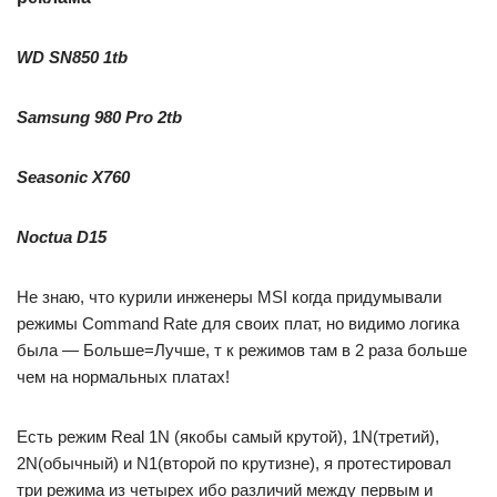
WD SN850 1tb
Samsung 980 Pro 2tb
Seasonic X760
Noctua D15
Не знаю, что курили инженеры MSI когда придумывали
режимы Command Rate для своих плат, но видимо логика
была — Больше=Лучше, т к режимов там в 2 раза больше
чем на нормальных платах!
Есть режим Real 1N (якобы самый крутой), 1N(третий),
2N(обычный) и N1(второй по крутизне), я протестировал
три режима из четырех ибо различий между первым и