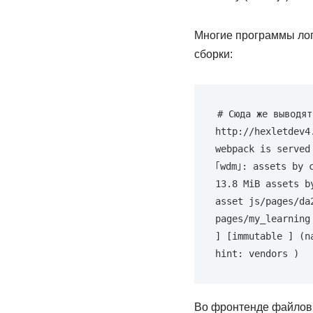
Многие программы лог
сборки:
# Сюда же выводят
http://hexletdev4
webpack is served
｢wdm｣: assets by 
13.8
 MiB assets b
asset js/pages/da
pages/my_learning
]
[
immutable 
]
(
n
hint: vendors 
)
Во фронтенде файлов н