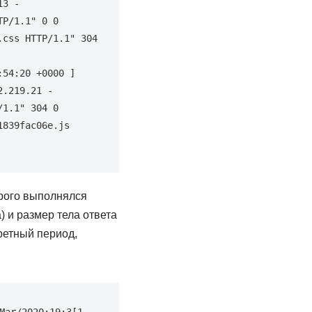
.219.13 - 
TP/1.1"
0
0
.css HTTP/1.1"
304
:54:20 +0000 
]
2
.219.21 - 
/1.1"
304
0
839fac06e.js 
орого выполнялся
) и размер тела ответа
ретный период,