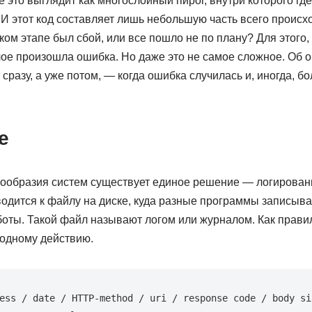
 это выглядит как многослойный пирог, внутри которого где
И этот код составляет лишь небольшую часть всего происхо
аком этапе был сбой, или все пошло не по плану? Для этого,
слое произошла ошибка. Но даже это не самое сложное. Об
сразу, а уже потом, — когда ошибка случилась и, иногда, б
е
огообразия систем существует единое решение — логирован
одится к файлу на диске, куда разные программы записыва
оты. Такой файл называют логом или журналом. Как правил
 одному действию.
ess / date / HTTP-method / uri / response code / body si