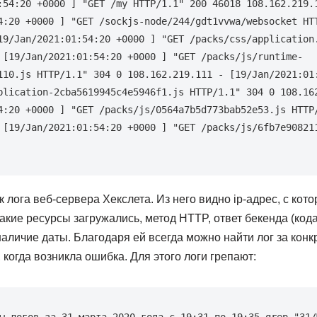
:54:20 +0000 
]
"GET /my HTTP/1.1"
200
46018
108.162
4:20 +0000 
]
"GET /sockjs-node/244/gdt1vvwa/websocket HT
19
/Jan/2021:01:54:20 +0000 
]
"GET /packs/css/application
 
[
19
/Jan/2021:01:54:20 +0000 
]
"GET /packs/js/runtime-
110.js HTTP/1.1"
304
0
108.162
.219.111 - 
[
19
/Jan/2021:01
plication-2cba5619945c4e5946f1.js HTTP/1.1"
304
0
108.16
4:20 +0000 
]
"GET /packs/js/0564a7b5d773bab52e53.js HTTP
 
[
19
/Jan/2021:01:54:20 +0000 
]
"GET /packs/js/6fb7e908211
лога веб-сервера Хекслета. Из него видно ip-адрес, с кот
какие ресурсы загружались, метод HTTP, ответ бекенда (кода
аличие даты. Благодаря ей всегда можно найти лог за конк
 когда возникла ошибка. Для этого логи грепают: