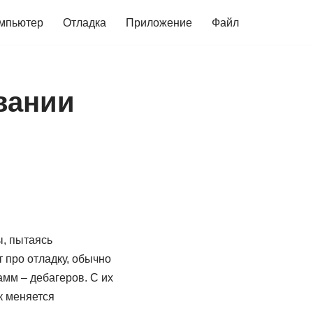
мпьютер
Отладка
Приложение
Файл
вании
ы, пытаясь
 про отладку, обычно
мм – дебагеров. С их
к меняется