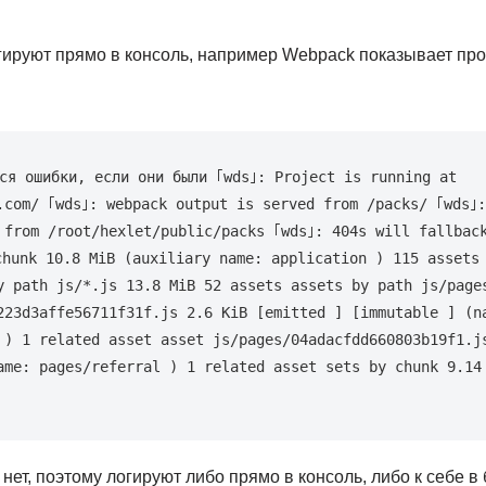
ируют прямо в консоль, например Webpack показывает про
ся ошибки, если они были
 ｢wds｣: Project is running at 
.com/ ｢wds｣: webpack output is served from /packs/ ｢wds｣:
 from /root/hexlet/public/packs ｢wds｣: 404s will fallback
chunk 
10.8
 MiB 
(
auxiliary name: application 
)
115
y path js/*.js 
13.8
 MiB 
52
 assets assets by path js/page
223d3affe56711f31f.js 
2.6
 KiB 
[
emitted 
]
[
immutable 
]
(
n
 
)
1
 related asset asset js/pages/04adacfdd660803b19f1.j
ame: pages/referral 
)
1
 related asset sets by chunk 
9.14
ет, поэтому логируют либо прямо в консоль, либо к себе в 