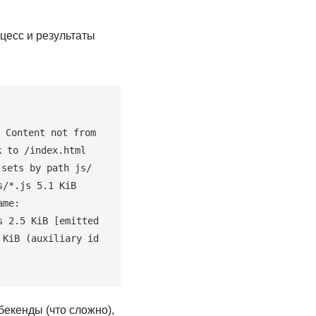
цесс и результаты
 Content not from 
 to /index.html 
 assets sets by path js/ 
s/*.js 
5.1
 KiB 
ame: 
s 
2.5
 KiB 
[
emitted 
 KiB 
(
auxiliary 
id
бекенды (что сложно),