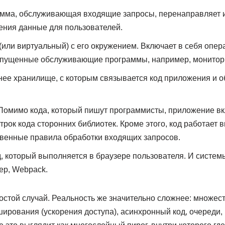
амма, обслуживающая входящие запросы, перенаправляет и
ения данные для пользователей.
(или виртуальный) с его окружением. Включает в себя опер
апущенные обслуживающие программы, например, монитори
ее хранилище, с которым связывается код приложения и 
омимо кода, который пишут программисты, приложение вкл
рок кода сторонних библиотек. Кроме этого, код работает 
твенные правила обработки входящих запросов.
д, который выполняется в браузере пользователя. И систем
ер, Webpack.
ростой случай. Реальность же значительно сложнее: множе
ширования (ускорения доступа), асинхронный код, очереди,