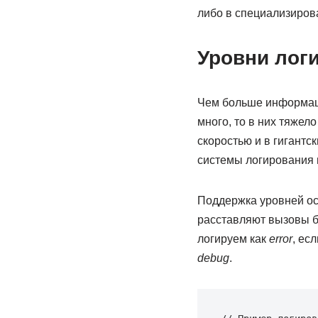
либо в специализирова
Уровни лог
Чем больше информаци
много, то в них тяжел
скоростью и в гигантск
системы логирования 
Поддержка уровней ос
расставляют вызовы б
логируем как
error
, ес
debug
.