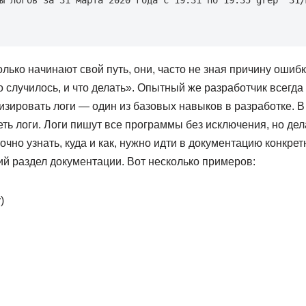
ы логов за 31 марта 2020 года с 19:31 по 19:35
grep
"31/
лько начинают свой путь, они, часто не зная причину ошибк
то случилось, и что делать». Опытный же разработчик всегд
лизировать логи — один из базовых навыков в разработке. 
ть логи. Логи пишут все программы без исключения, но дел
очно узнать, куда и как, нужно идти в документацию конкре
ий раздел документации. Вот несколько примеров:
)