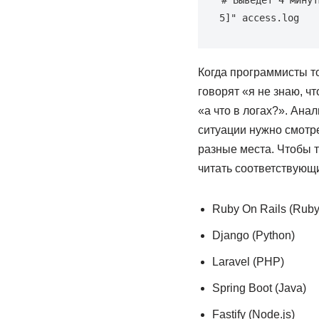
# Выведет 4 минут
5]"
 access.log
Когда программисты то
говорят «я не знаю, ч
«а что в логах?». Ана
ситуации нужно смотре
разные места. Чтобы т
читать соответствующ
Ruby On Rails (Ruby
Django (Python)
Laravel (PHP)
Spring Boot (Java)
Fastify (Node.js)