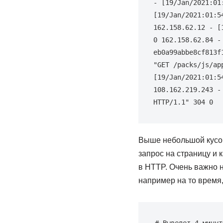
- 
[
19
/Jan/2021:01
[
19
/Jan/2021:01:5
162.158
.62.12 - 
[
0
162.158
.62.84 -
eb0a99abbe8cf813f
"GET /packs/js/ap
[
19
/Jan/2021:01:5
108.162
.219.243 -
HTTP/1.1"
304
0
Выше небольшой кусок 
запрос на страницу и 
в HTTP. Очень важно н
например на то время,