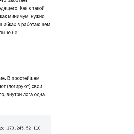
-то работает
дящего. Как в такой
 как минимум, нужно
 ошибках в работающем
ольше не
ие. В простейшем
ют (логируют) свои
о, внутри лога одна
ze
173.245
.52.110 