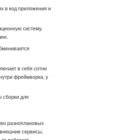
х в код приложения и
ационную систему,
нг.
обменивается
ючает в себя сотни
внутри фреймворка, у
ы сборки для
ство разноплановых
 внешние сервисы,