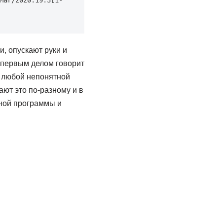
Mar/2020:19:3[1-
и, опускают руки и
а первым делом говорит
В любой непонятной
ают это по-разному и в
тной программы и