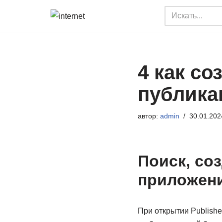
Перейти
к
содержимому
4 как с
публика
автор:
admin
30.01.202
Поиск, со
приложени
При открытии Publishe