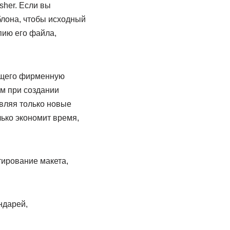
sher. Если вы
блона, чтобы исходный
пию его файла,
ащего фирменную
ем при создании
вляя только новые
ько экономит время,
ирование макета,
ндарей,