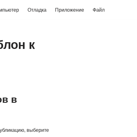
мпьютер
Отладка
Приложение
Файл
блон к
ов в
публикацию, выберите