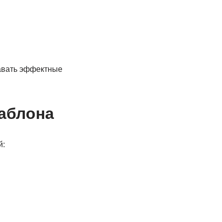
давать эффектные
шаблона
й: