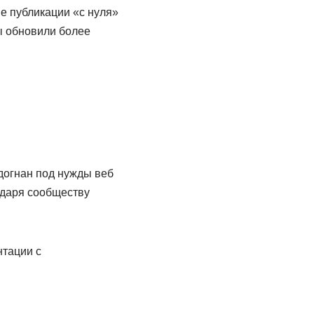
е публикации «с нуля»
ы обновили более
одогнан под нужды веб
одаря сообществу
нтации с