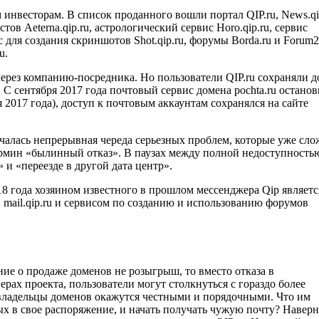
 инвесторам. В список проданного вошли портал QIP.ru, News.qip
тов Aeterna.qip.ru, астрологический сервис Horo.qip.ru, сервис
вис для создания скриншотов Shot.qip.ru, форумы Borda.ru и Forum2
u.
ерез компанию-посредника. Но пользователи QIP.ru сохраняли д
 С сентября 2017 года почтовый сервис домена pochta.ru остано
2017 года), доступ к почтовым аккаунтам сохранялся на сайте
началась непрерывная череда серьезных проблем, которые уже сл
ермин «былинный отказ». В паузах между полной недоступность
и «переезде в другой дата центр».
 года хозяином известного в прошлом мессенджера Qip являетс
mail.qip.ru и сервисом по созданию и использованию форумов
ние о продаже доменов не розыгрыш, то вместо отказа в
рах проекта, пользователи могут столкнуться с гораздо более
 владельцы доменов окажутся честными и порядочными. Что им
ых в свое распоряжение, и начать получать чужую почту? Наверн