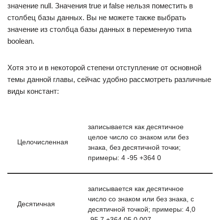
значение null. Значения true и false нельзя поместить в
столбец базы данных. Вы не можете также выбрать
значение из столбца базы данных в переменную типа
boolean.
Хотя это и в некоторой степени отступление от основной
темы данной главы, сейчас удобно рассмотреть различные
виды констант:
записывается как десятичное
целое число со знаком или без
Целочисленная
знака, без десятичной точки;
примеры: 4 -95 +364 0
записывается как десятичное
число со знаком или без знака, с
Десятичная
десятичной точкой; примеры: 4,0
-95.7 +364.05 0.007