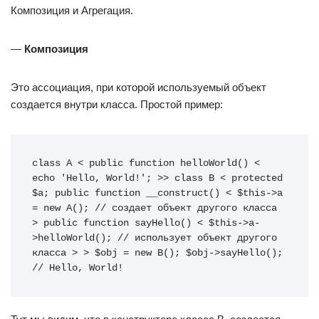
Композиция и Агрегация.
—
Композиция
Это ассоциация, при которой используемый объект
создается внутри класса. Простой пример:
class A < public function helloWorld() < 
echo 'Hello, World!'; >> class B < protected 
$a; public function __construct() < $this->a 
= new A(); // создает объект другого класса 
> public function sayHello() < $this->a-
>helloWorld(); // использует объект другого 
класса > > $obj = new B(); $obj->sayHello(); 
// Hello, World!