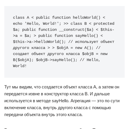
class A < public function helloWorld() < 
echo 'Hello, World!'; >> class B < protected 
$a; public function __construct($a) < $this-
>a = $a; > public function sayHello() < 
$this->a->helloWorld(); // использует объект 
другого класса > > $objA = new A(); // 
создает объект другого класса $objB = new 
B($objA); $objB->sayHello(); // Hello, 
World!
Тут мы видим, что создается объект класса A, а затем он
передается извне в конструктор класса B. И дальше
используется в методе sayHello. Агрегация — это по сути
включение класса, внутрь другого класса с помощью
передачи объекта внутрь этого класса.