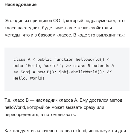
Наследование
Это один из принципов ООП, который подразумевает, что
класс наследник, будет иметь все те же свойства и
методы, что и в базовом классе. В коде это выглядит так:
class A < public function helloWorld() < 
echo 'Hello, World!'; >> class B extends A 
<> $obj = new B(); $obj->helloWorld(); // 
Hello, World!
Т.е. класс B — наследник класса A. Ему достался метод
helloWorld, который он может вызвать сразу или
переопределить, а потом вызвать.
Как следует из ключевого слова extend, используется для