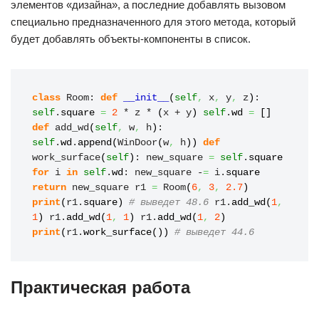
элементов «дизайна», а последние добавлять вызовом
специально предназначенного для этого метода, который
будет добавлять объекты-компоненты в список.
class
 Room: 
def
__init__
(
self
,
 x
,
 y
,
 z
)
: 
self
.
square
=
2
 * z * 
(
x + y
)
self
.
wd
=
[
]
def
 add_wd
(
self
,
 w
,
 h
)
: 
self
.
wd
.
append
(
WinDoor
(
w
,
 h
)
)
def
work_surface
(
self
)
: new_square 
=
self
.
square
for
 i 
in
self
.
wd
: new_square -
=
 i.
square
return
 new_square r1 
=
 Room
(
6
,
3
,
2.7
)
print
(
r1.
square
)
# выведет 48.6
 r1.
add_wd
(
1
,
1
)
 r1.
add_wd
(
1
,
1
)
 r1.
add_wd
(
1
,
2
)
print
(
r1.
work_surface
(
)
)
# выведет 44.6
Практическая работа