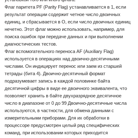
Флаг паритета PF (Parity Flag) устанавливается в 1, если
результат операции содержит четное число двоичных
единиц, и сбрасывается в О, если число двоичных единиц
нечетно. Этот флаг можно использовать, например, для
поиска ошибок при передаче данных и при выполнении
диагностических тестов.
Флаг вспомогательного переноса AF (Auxiliary Flag)
используется в операциях над двоично-десятичными
числами. Он индицирует перенос или заем из старшей
тетрады (бита 4). Двоично-десятичный формат
подразумевает запись в каждой половинке байта
десятичной цифры в виде ее двоичного эквивалента, что
позволяет хранить в байте двухразрядное десятичное
число в диапазоне от 0 до 99 Двоично-десятичные числа
используются, в частности, для обмена данными с
измерительными приборами. Для их обработки в
процессоре предусмотрен целый ряд специфических
команд, при использовании которых приходится