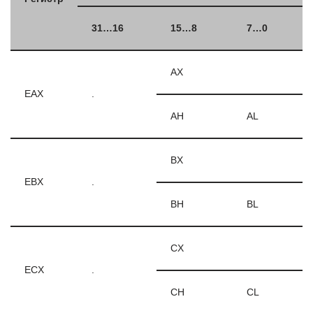
31…16
15…8
7…0
AX
EAX
.
AH
AL
BX
EBX
.
BH
BL
CX
ECX
.
CH
CL