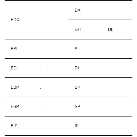
DX
EDX
.
DH
DL
ESI
.
SI
EDI
.
DI
EBP
.
BP
ESP
.
SP
EIP
.
IP