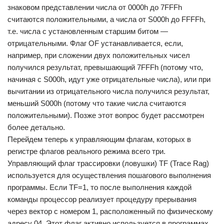
знаковом представлении числа от 0000h до 7FFFh
считаются положительными, а числа от S000h до FFFFh,
т.е. числа с установленным старшим битом —
отрицательными. Флаг OF устанавливается, если,
например, при сложении двух положительных чисел
получился результат, превышающий 7FFFh (потому что,
начиная с S000h, идут уже отрицательные числа), или при
вычитании из отрицательного числа получился результат,
меньший S000h (потому что такие числа считаются
положительными). Позже этот вопрос будет рассмотрен
более детально.
Перейдем теперь к управляющим флагам, которых в
регистре флагов реального режима всего три.
Управляющий флаг трассировки (ловушки) TF (Trace Rag)
используется для осуществления пошагового выполнения
программы. Если TF=1, то после выполнения каждой
команды процессор реализует процедуру прерывания
через вектор с номером 1, расположенный по физическому
адресу 04. Этот флаг активно используется в программах