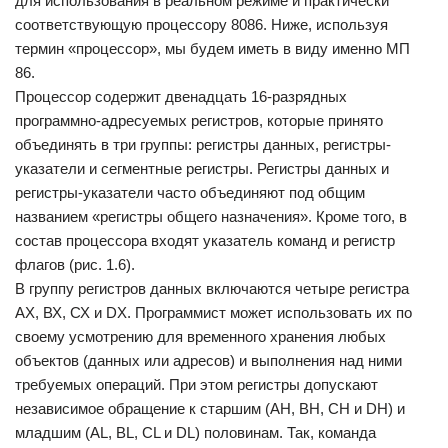
для использования в реальном режиме и практически
соответствующую процессору 8086. Ниже, используя
термин «процессор», мы будем иметь в виду именно МП
86.
Процессор содержит двенадцать 16-разрядных
программно-адресуемых регистров, которые принято
объединять в три группы: регистры данных, регистры-
указатели и сегментные регистры. Регистры данных и
регистры-указатели часто объединяют под общим
названием «регистры общего назначения». Кроме того, в
состав процессора входят указатель команд и регистр
флагов (рис. 1.6).
В группу регистров данных включаются четыре регистра
АХ, ВХ, СХ и DX. Программист может использовать их по
своему усмотрению для временного хранения любых
объектов (данных или адресов) и выполнения над ними
требуемых операций. При этом регистры допускают
независимое обращение к старшим (АН, ВН, СН и DH) и
младшим (AL, BL, CL и DL) половинам. Так, команда