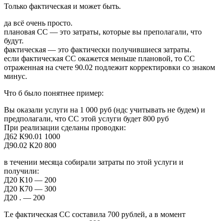
Только фактическая и может быть.
да всё очень просто.
плановая СС — это затраты, которые вы преполагали, что
будут.
фактическая — это фактически получившиеся затраты.
если фактическая СС окажется меньше плановой, то СС
отраженная на счете 90.02 подлежит корректировки со знаком
минус.
Что б было понятнее пример:
Вы оказали услуги на 1 000 руб (ндс учитывать не будем) и
предполагали, что СС этой услуги будет 800 руб
При реализации сделаны проводки:
Д62 К90.01 1000
Д90.02 К20 800
в течении месяца собирали затраты по этой услуги и
получили:
Д20 К10 — 200
Д20 К70 — 300
Д20 . — 200
Т.е фактическая СС составила 700 рублей, а в момент