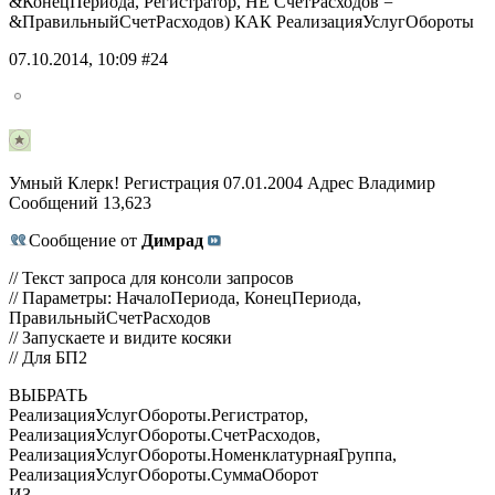
&КонецПериода, Регистратор, НЕ СчетРасходов =
&ПравильныйСчетРасходов) КАК РеализацияУслугОбороты
07.10.2014, 10:09 #24
Умный Клерк! Регистрация 07.01.2004 Адрес Владимир
Сообщений 13,623
Сообщение от
Димрад
// Текст запроса для консоли запросов
// Параметры: НачалоПериода, КонецПериода,
ПравильныйСчетРасходов
// Запускаете и видите косяки
// Для БП2
ВЫБРАТЬ
РеализацияУслугОбороты.Регистратор,
РеализацияУслугОбороты.СчетРасходов,
РеализацияУслугОбороты.НоменклатурнаяГруппа,
РеализацияУслугОбороты.СуммаОборот
ИЗ