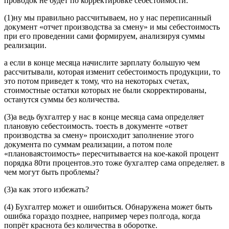
проводок не будет по корректировке себестоимости.
(1)ну мы правильно рассчитываем, но у нас переписанный
документ «отчет производства за смену» и мы себестоимость
при его проведении сами формируем, анализируя суммы
реализации.
а если в конце месяца начислите зарплату большую чем
рассчитывали, которая изменит себестоимость продукции, то
это потом приведет к тому, что на некоторых счетах,
стоимостные остатки которых не были скорректированы,
останутся суммы без количества.
(3)а ведь бухгалтер у нас в конце месяца сама определяет
плановую себестоимость. тоесть в документе «ответ
производства за смену» происходит заполнение этого
документа по суммам реализации, а потом поле
«плановаястоимость» пересчитывается на кое-какой процент
порядка 80ти процентов.это тоже бухгалтер сама определяет. в
чем могут быть проблемы?
(3)а как этого избежать?
(4) Бухгалтер может и ошибиться. Обнаружена может быть
ошибка гораздо позднее, например через полгода, когда
попрёт краснота без количества в оборотке.