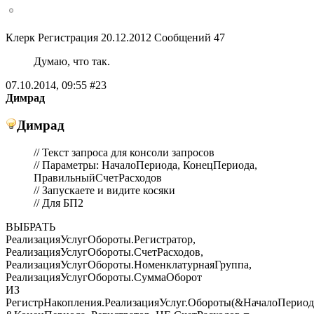
Клерк Регистрация 20.12.2012 Сообщений 47
Думаю, что так.
07.10.2014, 09:55 #23
Димрад
Димрад
// Текст запроса для консоли запросов
// Параметры: НачалоПериода, КонецПериода,
ПравильныйСчетРасходов
// Запускаете и видите косяки
// Для БП2
ВЫБРАТЬ
РеализацияУслугОбороты.Регистратор,
РеализацияУслугОбороты.СчетРасходов,
РеализацияУслугОбороты.НоменклатурнаяГруппа,
РеализацияУслугОбороты.СуммаОборот
ИЗ
РегистрНакопления.РеализацияУслуг.Обороты(&НачалоПериод