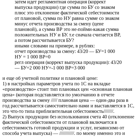
затем идет регламентная операция (коррект
выпуска продукции) где сумма по БУ со знаком
плюс это отклонение фактической себестоимости
от плановой, сумма по НУ равна сумме со знаком
минус отчета производства за смену (цене
плановой), а сумма ВР это не-пойми-какая сумма
положительных НУ и БУ. т.е сначала считается ВР,
а потом рассчитывается БУ?
иными словами на примере, в рублях:
отчет производства за смену: 43/20 — БУ=1 000
НУ = 1 000 ВР=0
регл операция (коррект выпуска продукции): 43/20
— БУ=2 000 НУ=-1 000 ВР=3 000
и еще об учетной политике и плановой цене:
1) в настройках параметров учета по 1С на вкладке
«производство» стоит тип плановых цен «основная плановая
цена» (которая подставляется по умолчанию в отчете
производства за смену ///// плановая цена — один-два раза в
год рассчитывается самостоятельно нами и выставляется в 1С,
это что-то типа приблизительная себестоимость////////.
2) Выпуск продукции без использования счета 40 (отклонение
фактической себестоимости от плановой включается в
себестоимость готовой продукции и услуг, независимо от
способа учета выпуска) — ////////////. по моему именно это и