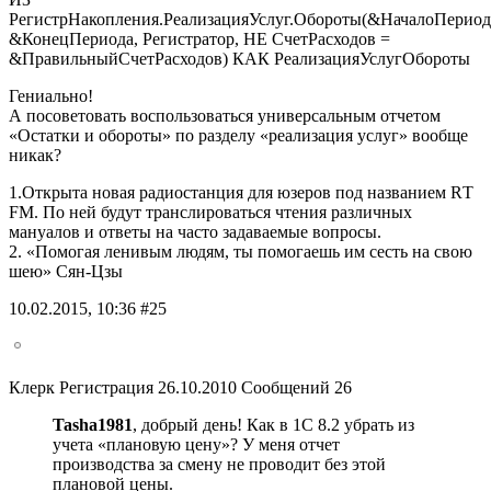
РегистрНакопления.РеализацияУслуг.Обороты(&НачалоПериод
&КонецПериода, Регистратор, НЕ СчетРасходов =
&ПравильныйСчетРасходов) КАК РеализацияУслугОбороты
Гениально!
А посоветовать воспользоваться универсальным отчетом
«Остатки и обороты» по разделу «реализация услуг» вообще
никак?
1.Открыта новая радиостанция для юзеров под названием RТ
FМ. По ней будут транслироваться чтения различных
мануалов и ответы на часто задаваемые вопросы.
2. «Помогая ленивым людям, ты помогаешь им сесть на свою
шею» Сян-Цзы
10.02.2015, 10:36 #25
Клерк Регистрация 26.10.2010 Сообщений 26
Tasha1981
, добрый день! Как в 1С 8.2 убрать из
учета «плановую цену»? У меня отчет
производства за смену не проводит без этой
плановой цены.