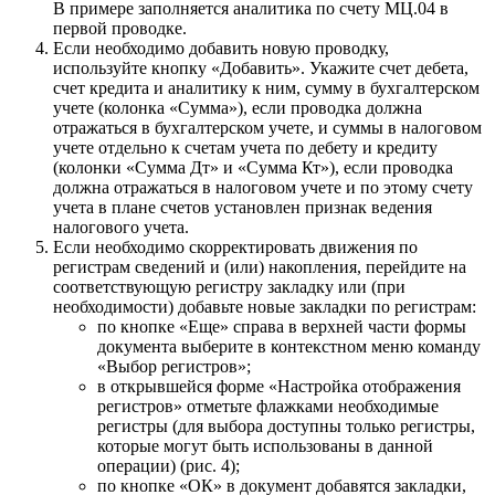
В примере заполняется аналитика по счету МЦ.04 в
первой проводке.
Если необходимо добавить новую проводку,
используйте кнопку «Добавить». Укажите счет дебета,
счет кредита и аналитику к ним, сумму в бухгалтерском
учете (колонка «Сумма»), если проводка должна
отражаться в бухгалтерском учете, и суммы в налоговом
учете отдельно к счетам учета по дебету и кредиту
(колонки «Сумма Дт» и «Сумма Кт»), если проводка
должна отражаться в налоговом учете и по этому счету
учета в плане счетов установлен признак ведения
налогового учета.
Если необходимо скорректировать движения по
регистрам сведений и (или) накопления, перейдите на
соответствующую регистру закладку или (при
необходимости) добавьте новые закладки по регистрам:
по кнопке «Еще» справа в верхней части формы
документа выберите в контекстном меню команду
«Выбор регистров»;
в открывшейся форме «Настройка отображения
регистров» отметьте флажками необходимые
регистры (для выбора доступны только регистры,
которые могут быть использованы в данной
операции) (рис. 4);
по кнопке «ОК» в документ добавятся закладки,