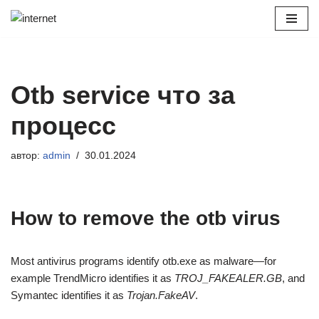
Перейти
к
содержимому
Otb service что за
процесс
автор:
admin
30.01.2024
How to remove the otb virus
Most antivirus programs identify otb.exe as malware—for
example TrendMicro identifies it as
TROJ_FAKEALER.GB
, and
Symantec identifies it as
Trojan.FakeAV
.