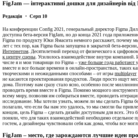
FigJam — інтерактивні дошки для дизайнерів від
Редакція ・ Серп 10
На конференции Config 2021, генеральный директор Figma Дил
доступна бета-версия FigJam, но до конца 2021 года приложен
Figma по продукту Юки Ямасита немного расскажет, почему мы
лет с тех пор, как Figma была запущена в закрытой бета-версии,
Интернетом
. Десятилетний переход от физического к цифровом
к центру сцены
. Усилилось взаимодействие внутри компаний. И
числе я и мои товарищи по Figma –
уже больше года работают 
вместе и все больше времени в онлайн-пространствах, таких 
творческими и неожиданными способами – от игры
multiplayer
не касаются проектирования продуктов. Люди просто ищут мес
дома. Поэтому нам сразу стало ясно, особенно после миллионно
проводить время вместе в Figma. Помимо мощного инструмент
всему миру, позволяя им собираться вместе, проводить итераци
исследование. Мы хотели узнать, можем ли мы сделать Figma 
полагали, что если бы нам это удалось, то мы смогли бы прив
концов, цель Figma – сделать дизайн доступным для всех. Это
поняли, что для таких взаимодействий необходимо отдельное п
гостем, а дизайнеры чувствовали себя как дома, чтобы все мог
FigJam – место, где зарождаются лучшие идеи пр