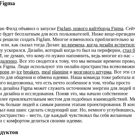
 Figma
ан Филд объявил о запуске
FigJam, нового вайтборда Figma
. Сей
ие будет бесплатным для всех пользователей. Ниже вице-президен
 решили создать FigJam. Многое изменилось приблизительно за 
 или, как сказал тогда Дилан:
во времена, когда дизайн встретилс
у ускорился. Дизайн, который когда-то был на периферии,
стал 
, не думаю, что кому-то нужно напомнить, ведь многие из нас –
удаленно
. Все это сводится к тому, что мы меньше времени пров
как Figma. Люди используют эти онлайн-пространства всевозмож
pong
до
ice
breakers
,
meal
planning
и
мозгового штурма
. Все эти с
то для общения и обмена идеями. Наша команда тоже работала и
го видеозвонка, что есть нечто особенное в том, чтобы просто
а дизайна Figma может служить источником энергии для людей 
и дизайна и исследования. Поняв это, мы начали собственное
более привлекательным местом для подобных взаимодействий. М
лечь больше людей к самым ранним этапам проектирования. В ко
 был наш шанс сделать следующий шаг. Но, немного углубившись
ространство – место, где каждый чувствовал бы себя желанным
ли с комфортом делиться своими идеями.
одуктов