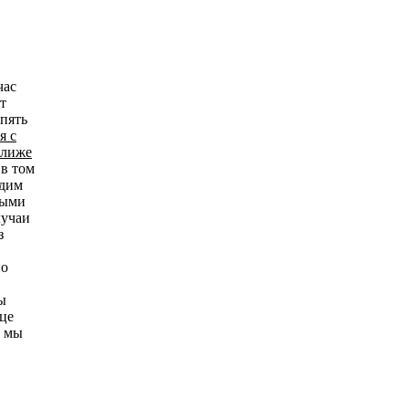
час
т
пять
я с
ближе
 в том
одим
ными
лучаи
з
по
ы
нце
, мы