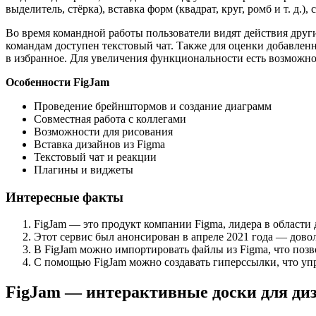
выделитель, стёрка), вставка форм (квадрат, круг, ромб и т. д.)
Во время командной работы пользователи видят действия друг
командам доступен текстовый чат. Также для оценки добавленн
в избранное. Для увеличения функциональности есть возможн
Особенности FigJam
Проведение брейнштормов и создание диаграмм
Совместная работа с коллегами
Возможности для рисования
Вставка дизайнов из Figma
Текстовый чат и реакции
Плагины и виджеты
Интересные факты
FigJam — это продукт компании Figma, лидера в области 
Этот сервис был анонсирован в апреле 2021 года — дово
В FigJam можно импортировать файлы из Figma, что позв
С помощью FigJam можно создавать гиперссылки, что уп
FigJam — интерактивные доски для диз