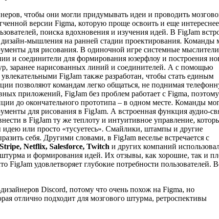
йнеров, чтобы они могли придумывать идеи и проводить мозгов
гченной версии Figma, которую проще освоить и еще интереснее
ьзователей, поиска вдохновения и изучения идей. В FigJam встр
 дизайн-мышления на ранней стадии проектирования. Команды 
трументы для рисования. В одиночной игре системные мыслители
нии и соединители для формирования юзерфлоу и построения н
ур, заранее нарисованных линий и соединителей. А с помощью
 увлекательными FigJam также разработан, чтобы стать единым
кции позволяют командам легко общаться, не поднимая телефон
ивных приложений, FigJam без проблем работает с Figma, поэтому
пции до окончательного прототипа – в одном месте. Команды мо
ументы для рисования в FigJam. А встроенная функция аудио-св
нести в FigJam ту же теплоту и интуитивное управление, котор
ы идею или просто «тусуетесь». Смайлики, штампы и другие
зить себя. Другими словами, в FigJam веселье встречается с
Stripe
,
Netflix
,
Salesforce
,
Twitch
и других компаний использова
 штурма и формирования идей. Их отзывы, как хорошие, так и пл
то FigJam удовлетворяет глубокие потребности пользователей. В
изайнеров Discord, потому что очень похож на Figma, но
орая отлично подходит для мозгового штурма, ретроспективы