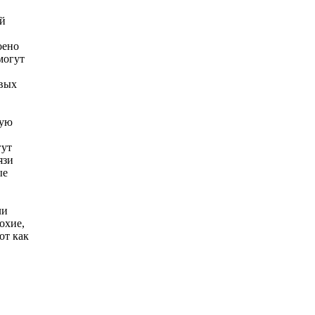
ой
оено
могут
овых
ную
гут
язи
ые
ли
охие,
от как