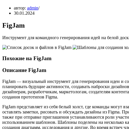
автор:
admin
30.01.2024
FigJam
Инструмент для командного генерирования идей на белой доск
Похожие на FigJam
Описание FigJam
FigJam — визуальный инструмент для генерирования идеи и с
планировать будущие активности, создавать наброски дизайно
дизайнерам, разработчикам, маркетологам, создателям контент
создания прототипов Figma.
FigJam представляет из себя белый холст, где команды могут в
оставлять заметки, рисовать и обсуждать дизайны из Figma. П
также при отправке приглашения устанавливаются роли участни
использованием шаблонов. Шаблоны поделены на несколько ка
создания диаграмм, исследования и другие. Во время встреч ч