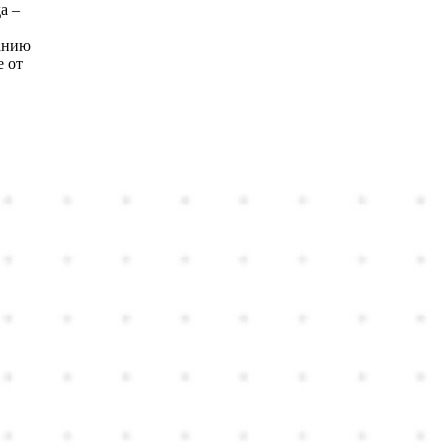
а –
данию
е от