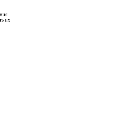
ения
ть их