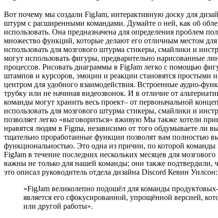
Вот почему мы создали FigJam, интерактивную доску для диза
штурм с расширенными командами. Думайте о ней, как об обле
использовать. Она предназначена для определения проблем пол
множество функций, которые делают его отличным местом для
использовать для мозгового штурма стикеры, смайлики и инс
могут использовать фигуры, предварительно нарисованные ли
процессов. Рисовать диаграммы в FigJam легко с помощью фиг
штампов и курсоров, эмоции и реакции становятся простыми и
центром для удобного взаимодействия. Встроенные аудио-фун
трубку или не начиная видеозвонок. И в отличие от альтернат
команды могут хранить весь проект– от первоначальной конце
использовать для мозгового штурма стикеры, смайлики и инстр
позволяет легко «выговориться» вживую Мы также хотели прив
нравятся людям в Figma, независимо от того обдумываете ли в
тщательно проработанные функции позволят вам полностью выра
функциональностью. Это одна из причин, по которой команды
FigJam в течение последних нескольких месяцев для мозгового
важны не только для нашей команды; они также подтвердили, ч
это описал руководитель отдела дизайна Discord Кевин Уилсон:
«FigJam великолепно подошёл для команды продуктовых-д
является его сфокусированной, упрощённой версией, кот
или другой работы».