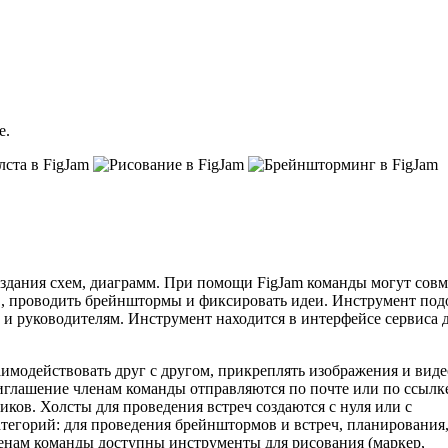
е.
оздания схем, диаграмм. При помощи FigJam команды могут сов
в, проводить брейнштормы и фиксировать идеи. Инструмент под
а и руководителям. Инструмент находится в интерфейсе сервиса 
заимодействовать друг с другом, прикреплять изображения и виде
риглашение членам команды отправляются по почте или по ссылк
ков. Холсты для проведения встреч создаются с нуля или с
тегорий: для проведения брейнштормов и встреч, планирования
ленам команды доступны инструменты для рисования (маркер,