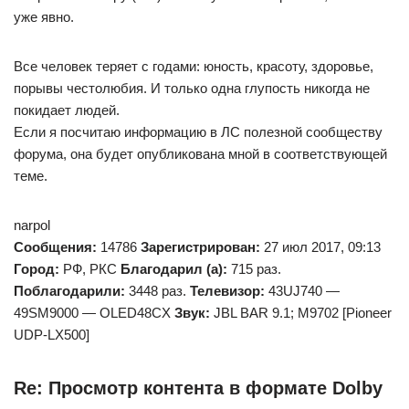
уже явно.
Все человек теряет с годами: юность, красоту, здоровье,
порывы честолюбия. И только одна глупость никогда не
покидает людей.
Если я посчитаю информацию в ЛС полезной сообществу
форума, она будет опубликована мной в соответствующей
теме.
narpol
Сообщения:
14786
Зарегистрирован:
27 июл 2017, 09:13
Город:
РФ, РКС
Благодарил (а):
715 раз.
Поблагодарили:
3448 раз.
Телевизор:
43UJ740 —
49SM9000 — OLED48CX
Звук:
JBL BAR 9.1; M9702 [Pioneer
UDP-LX500]
Re: Просмотр контента в формате Dolby