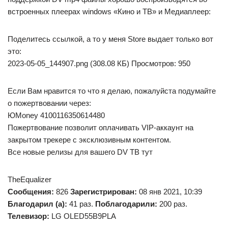
встроенных плеерах windows «Кино и ТВ» и Медиаплеер:
Поделитесь ссылкой, а то у меня Store выдает только вот
это:
2023-05-05_144907.png (308.08 КБ) Просмотров: 950
Если Вам нравится то что я делаю, пожалуйста подумайте
о пожертвовании через:
ЮMoney 4100116350614480
Пожертвование позволит оплачивать VIP-аккаунт на
закрытом трекере с эксклюзивным контентом.
Все новые релизы для вашего DV ТВ тут
TheEqualizer
Сообщения:
826
Зарегистрирован:
08 янв 2021, 10:39
Благодарил (а):
41 раз.
Поблагодарили:
200 раз.
Телевизор:
LG OLED55B9PLA