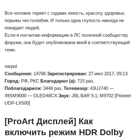
Все человек теряет с годами: юность, красоту, здоровье,
порывы честолюбия. И только одна глупость никогда не
покидает людей.
Если я посчитаю информацию в ЛС полезной сообществу
форума, она будет опубликована мной в соответствующей
теме.
narpol
Сообщения:
14786
Зарегистрирован:
27 июл 2017, 09:13
Город:
РФ, РКС
Благодарил (а):
715 раз.
Поблагодарили:
3448 раз.
Телевизор:
43UJ740 —
49SM9000 — OLED48CX
Звук:
JBL BAR 9.1; M9702 [Pioneer
UDP-LX500]
[ProArt Дисплей] Как
включить режим HDR Dolby