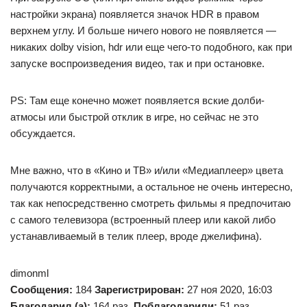
настройки экрана) появляется значок HDR в правом
верхнем углу. И больше ничего нового не появляется —
никаких dolby vision, hdr или еще чего-то подобного, как при
запуске воспроизведения видео, так и при остановке.
PS: Там еще конечно может появляется вские долби-
атмосы или быстрой отклик в игре, но сейчас не это
обсуждается.
Мне важно, что в «Кино и ТВ» и/или «Медиаплеер» цвета
получаются корректными, а остальное не очень интересно,
так как непосредственно смотреть фильмы я предпочитаю
с самого телевизора (встроенный плеер или какой либо
устанавливаемый в телик плеер, вроде джелифина).
dimonml
Сообщения:
184
Зарегистрирован:
27 ноя 2020, 16:03
Благодарил (а):
164 раз.
Поблагодарили:
51 раз.