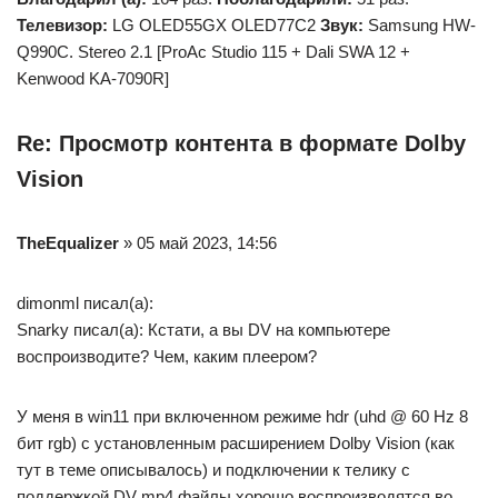
Телевизор:
LG OLED55GX OLED77C2
Звук:
Samsung HW-
Q990C. Stereo 2.1 [ProAc Studio 115 + Dali SWA 12 +
Kenwood KA-7090R]
Re: Просмотр контента в формате Dolby
Vision
TheEqualizer
» 05 май 2023, 14:56
dimonml писал(а):
Snarky писал(а): Кстати, а вы DV на компьютере
воспроизводите? Чем, каким плеером?
У меня в win11 при включенном режиме hdr (uhd @ 60 Hz 8
бит rgb) с установленным расширением Dolby Vision (как
тут в теме описывалось) и подключении к телику с
поддержкой DV mp4 файлы хорошо воспроизводятся во