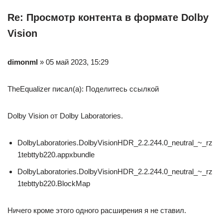
Re: Просмотр контента в формате Dolby
Vision
dimonml
» 05 май 2023, 15:29
TheEqualizer писал(а): Поделитесь ссылкой
Dolby Vision от Dolby Laboratories.
DolbyLaboratories.DolbyVisionHDR_2.2.244.0_neutral_~_rz
1tebttyb220.appxbundle
DolbyLaboratories.DolbyVisionHDR_2.2.244.0_neutral_~_rz
1tebttyb220.BlockMap
Ничего кроме этого одного расширения я не ставил.