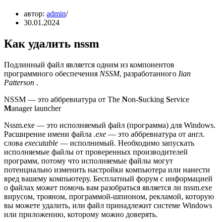
автор:
admin
30.01.2024
Как удалить nssm
Подлинный файл является одним из компонентов
программного обеспечения
NSSM
, разработанного
Iian
Patterson
.
NSSM — это аббревиатура от The
N
on-
S
ucking
S
ervice
M
anager launcher
Nssm.exe — это исполняемый файл (программа) для Windows.
Расширение имени файла
.exe
— это аббревиатура от англ.
слова
executable
— исполнимый. Необходимо запускать
исполняемые файлы от проверенных производителей
программ, потому что исполняемые файлы могут
потенциально изменить настройки компьютера или нанести
вред вашему компьютеру. Бесплатный форум с информацией
о файлах может помочь вам разобраться является ли nssm.exe
вирусом, трояном, программой-шпионом, рекламой, которую
вы можете удалить, или файл принадлежит системе Windows
или приложению, которому можно доверять.