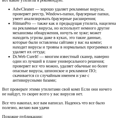
вот какие утилиты я рекомендую:
AdwCleaner — хорошо удаляет рекламные вирусы,
проверяет реестр, Windows-папки, браузерные папки,
умеет анализировать браузерные расширения;
HitmanPro — также как и предыдущая утилита, нацелена
на рекламные вирусы, но использует немного другие
механизмы обнаружения, ничуть не хуже; может
находить угрозы даже в куках, это такие данные,
которые были оставлены сайтами у вас на компе;
находит вирусы и трояны в нормальных программах и
удаляет их оттуда;
Dr.Web CureIt! — многим известный сканер, наверно
один из лучший в плане универсального решения;
проверяет все что можно, удаляет обычные но более
опасные вирусы, шпионское и рекламное ПО;
скачивается со случайным именем и уже с
антивирусными базами;
Вот проверьте этими утилитами свой комп Если они ничего
не найдут, то скорее всего у вас вирусов нет.
Все что накопал, все вам написал. Надеюсь что все было
полезно, желаю вам удачи
Похожие публикации: