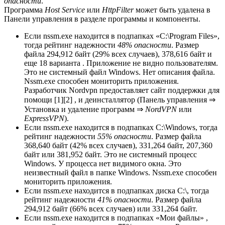
опасности
.
Программа
Host Service
или
HttpFilter
может быть удалена в
Панели управления в разделе программы и компоненты.
Если nssm.exe находится в подпапках «C:\Program Files»,
тогда рейтинг надежности
48% опасности
. Размер
файла 294,912 байт (29% всех случаев), 378,616 байт и
еще 18 варианта . Приложение не видно пользователям.
Это не системный файл Windows. Нет описания файла.
Nssm.exe способен мониторить приложения.
Разработчик Nordvpn предоставляет сайт поддержки для
помощи [1][2] , и деинсталлятор (Панель управления ⇒
Установка и удаление программ ⇒
NordVPN
или
ExpressVPN
).
Если nssm.exe находится в подпапках C:\Windows, тогда
рейтинг надежности
55% опасности
. Размер файла
368,640 байт (42% всех случаев), 331,264 байт, 207,360
байт или 381,952 байт. Это не системный процесс
Windows. У процесса нет видимого окна. Это
неизвестный файл в папке Windows. Nssm.exe способен
мониторить приложения.
Если nssm.exe находится в подпапках диска C:\, тогда
рейтинг надежности
41% опасности
. Размер файла
294,912 байт (66% всех случаев) или 331,264 байт.
Если nssm.exe находится в подпапках «Мои файлы» ,