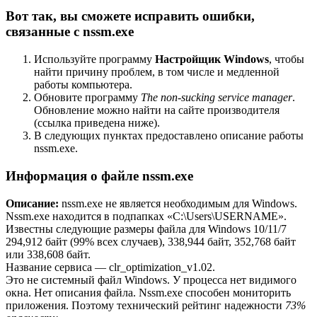
Вот так, вы сможете исправить ошибки,
связанные с nssm.exe
Используйте программу
Настройщик Windows
, чтобы
найти причину проблем, в том числе и медленной
работы компьютера.
Обновите программу
The non-sucking service manager
.
Обновление можно найти на сайте производителя
(ссылка приведена ниже).
В следующих пунктах предоставлено описание работы
nssm.exe.
Информация о файле nssm.exe
Описание:
nssm.exe не является необходимым для Windows.
Nssm.exe находится в подпапках «C:\Users\USERNAME».
Известны следующие размеры файла для Windows 10/11/7
294,912 байт (99% всех случаев), 338,944 байт, 352,768 байт
или 338,608 байт.
Название сервиса — clr_optimization_v1.02.
Это не системный файл Windows. У процесса нет видимого
окна. Нет описания файла. Nssm.exe способен мониторить
приложения. Поэтому технический рейтинг надежности
73%