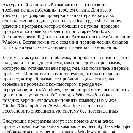
Аккуратный и опрятный компьютер — это главное
требование для избежания проблем с nssm. Для этого
требуется регулярная проверка компьютера на вирусы,
очистка жесткого диска, используя cleanmgr и sfc /scannow,
удаление программ, которые больше не нужны, проверка
программ, которые запускаются при старте Windows
(используя msconfig) и активация Автоматическое обновление
Windows. Всегда помните о создании периодических бэкапов,
или в крайнем случае о создании точек восстановления.
Если у вас актуальные проблемы, попробуйте вспомнить, что
вы делали в последнее время, или последнюю программу,
которую вы устанавливали перед тем, как появилась впервые
проблема. Используйте команду resmon, чтобы определить
процесс, который вызывает проблемы. Даже если у вас
серьезные проблемы с компьютером, прежде чем
переустанавливать Windows, лучше попробуйте восстановить
целостность установки ОС или для Windows 8 и более
поздних версий Windows выполнить команду DISM.exe
/Online /Cleanup-image /Restorehealth. Это позволит
восстановить операционную систему без потери данных.
Следующие программы могут вам помочь для анализа
процесса nssm.exe на вашем компьютере: Security Task Manager
отображает все запущенные задания Windows, включая