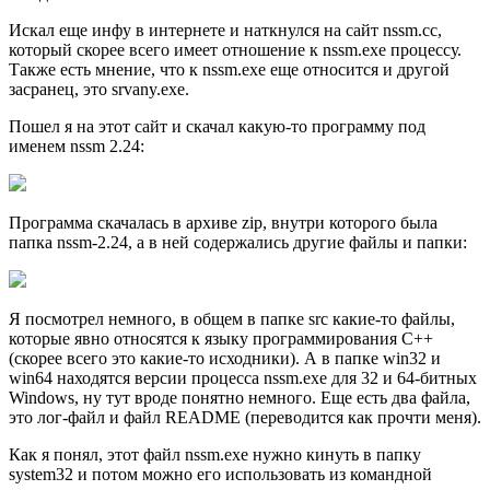
Искал еще инфу в интернете и наткнулся на сайт nssm.cc,
который скорее всего имеет отношение к nssm.exe процессу.
Также есть мнение, что к nssm.exe еще относится и другой
засранец, это srvany.exe.
Пошел я на этот сайт и скачал какую-то программу под
именем nssm 2.24:
Программа скачалась в архиве zip, внутри которого была
папка nssm-2.24, а в ней содержались другие файлы и папки:
Я посмотрел немного, в общем в папке src какие-то файлы,
которые явно относятся к языку программирования C++
(скорее всего это какие-то исходники). А в папке win32 и
win64 находятся версии процесса nssm.exe для 32 и 64-битных
Windows, ну тут вроде понятно немного. Еще есть два файла,
это лог-файл и файл README (переводится как прочти меня).
Как я понял, этот файл nssm.exe нужно кинуть в папку
system32 и потом можно его использовать из командной