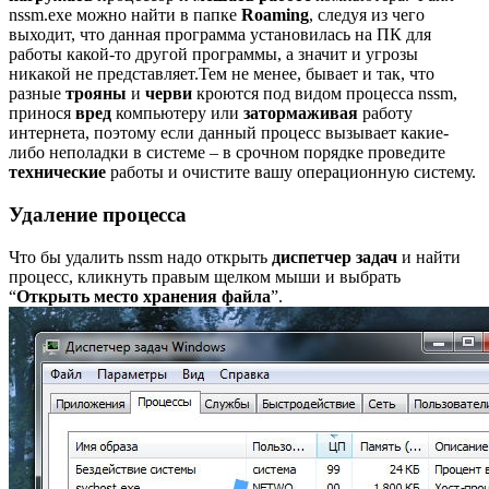
nssm.exe можно найти в папке
Roaming
, следуя из чего
выходит, что данная программа установилась на ПК для
работы какой-то другой программы, а значит и угрозы
никакой не представляет.Тем не менее, бывает и так, что
разные
трояны
и
черви
кроются под видом процесса nssm,
принося
вред
компьютеру или
затормаживая
работу
интернета, поэтому если данный процесс вызывает какие-
либо неполадки в системе – в срочном порядке проведите
технические
работы и очистите вашу операционную систему.
Удаление процесса
Что бы удалить nssm надо открыть
диспетчер задач
и найти
процесс, кликнуть правым щелком мыши и выбрать
“
Открыть место хранения файла
”.