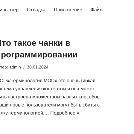
мпьютер
Отладка
Приложение
Файл
Что такое чанки в
программировании
втор:
admin
30.01.2024
ODx/Терминология MODx это очень гибкая
истема управления контентом и она может
ыть настроена множеством разных способов.
аши новые пользователи могут быть сбиты с
олку терминологией,…
Подробнее »