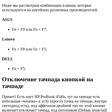
Ниже мы рассмотрим комбинации клавиш, которые
используются на ноутбуках различных производителей.
ASUS
Fn + F9 или Fn + F7;
Lenovo
Fn + F8 или Fn + F5;
DELL
Fn + F5;
Отключение тачпада кнопкой на
тачпаде
Привет! Есть ноут HP ProBook 4540s, тут на тачпаде есть
небольшая «кнопка» в углу (просто точка на тачпаде, внутри
светодиод есть), под оффтопом двойной тап по этой кнопке
включает\отключает тачпад, под онтопиком (Debian jessie/sid)