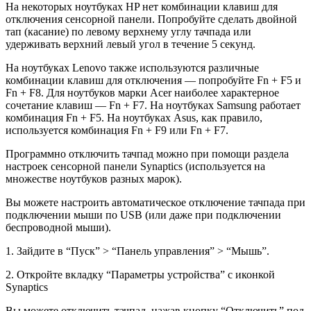
На некоторых ноутбуках HP нет комбинации клавиш для
отключения сенсорной панели. Попробуйте сделать двойной
тап (касание) по левому верхнему углу тачпада или
удерживать верхний левый угол в течение 5 секунд.
На ноутбуках Lenovo также используются различные
комбинации клавиш для отключения — попробуйте Fn + F5 и
Fn + F8. Для ноутбуков марки Acer наиболее характерное
сочетание клавиш — Fn + F7. На ноутбуках Samsung работает
комбинация Fn + F5. На ноутбуках Asus, как правило,
используется комбинация Fn + F9 или Fn + F7.
Программно отключить тачпад можно при помощи раздела
настроек сенсорной панели Synaptics (используется на
множестве ноутбуков разных марок).
Вы можете настроить автоматическое отключение тачпада при
подключении мыши по USB (или даже при подключении
беспроводной мыши).
1. Зайдите в “Пуск” > “Панель управления” > “Мышь”.
2. Откройте вкладку “Параметры устройства” с иконкой
Synaptics
Вы можете отключить тачпад, нажав кнопку “Отключить” под