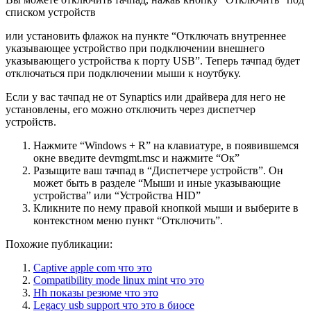
списком устройств
или установить флажок на пункте “Отключать внутреннее
указывающее устройство при подключении внешнего
указывающего устройства к порту USB”. Теперь тачпад будет
отключаться при подключении мыши к ноутбуку.
Если у вас тачпад не от Synaptics или драйвера для него не
установлены, его можно отключить через диспетчер
устройств.
Нажмите “Windows + R” на клавиатуре, в появившемся
окне введите devmgmt.msc и нажмите “Ок”
Разыщите ваш тачпад в “Диспетчере устройств”. Он
может быть в разделе “Мыши и иные указывающие
устройства” или “Устройства HID”
Кликните по нему правой кнопкой мыши и выберите в
контекстном меню пункт “Отключить”.
Похожие публикации:
Captive apple com что это
Compatibility mode linux mint что это
Hh показы резюме что это
Legacy usb support что это в биосе