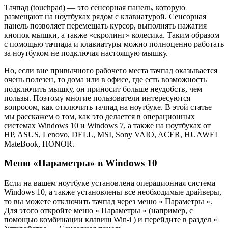
Тачпад (touchpad) — это сенсорная панель, которую
размещают на ноутбуках рядом с клавиатурой. Сенсорная
панель позволяет перемещать курсор, выполнять нажатия
кнопок мышки, а также «скролинг» колесика. Таким образом
с помощью тачпада и клавиатуры можно полноценно работать
за ноутбуком не подключая настоящую мышку.
Но, если вне привычного рабочего места тачпад оказывается
очень полезен, то дома или в офисе, где есть возможность
подключить мышку, он приносит больше неудобств, чем
пользы. Поэтому многие пользователи интересуются
вопросом, как отключить тачпад на ноутбуке. В этой статье
мы расскажем о том, как это делается в операционных
системах Windows 10 и Windows 7, а также на ноутбуках от
HP, ASUS, Lenovo, DELL, MSI, Sony VAIO, ACER, HUAWEI
MateBook, HONOR.
Меню «Параметры» в Windows 10
Если на вашем ноутбуке установлена операционная система
Windows 10, а также установлены все необходимые драйверы,
то вы можете отключить тачпад через меню « Параметры ».
Для этого откройте меню « Параметры » (например, с
помощью комбинации клавиш Win-i ) и перейдите в раздел «