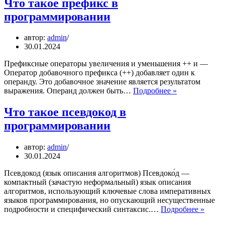
Что такое префикс в
в
программировании
программировании
автор:
admin
30.01.2024
Префиксные операторы увеличения и уменьшения ++ и —
Оператор добавочного префикса (++) добавляет один к
операнду. Это добавочное значение является результатом
Что
выражения. Операнд должен быть…
Подробнее »
такое
префикс
Что такое псевдокод в
в
программировании
программиро
автор:
admin
30.01.2024
Псевдокод (язык описания алгоритмов) Псевдоко́д —
компактный (зачастую неформальный) язык описания
алгоритмов, использующий ключевые слова императивных
языков программирования, но опускающий несущественные
Что
подробности и специфический синтаксис.…
Подробнее »
такое