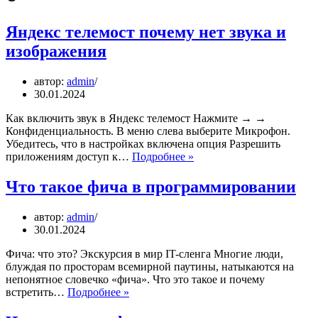
Яндекс телемост почему нет звука и
изображения
автор:
admin
30.01.2024
Как включить звук в Яндекс телемост Нажмите → →
Конфиденциальность. В меню слева выберите Микрофон.
Убедитесь, что в настройках включена опция Разрешить
Яндекс
приложениям доступ к…
Подробнее »
телемост
почему
Что такое фича в программировании
нет
звука
автор:
admin
и
30.01.2024
изображения
Фича: что это? Экскурсия в мир IT-сленга Многие люди,
блуждая по просторам всемирной паутины, натыкаются на
непонятное словечко «фича». Что это такое и почему
Что
встретить…
Подробнее »
такое
фича